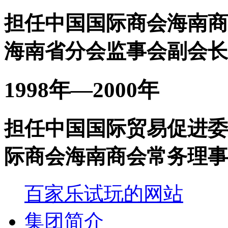
担任中国国际商会海南商
海南省分会监事会副会长
1998年—2000年
担任中国国际贸易促进委
际商会海南商会常务理事
百家乐试玩的网站
集团简介