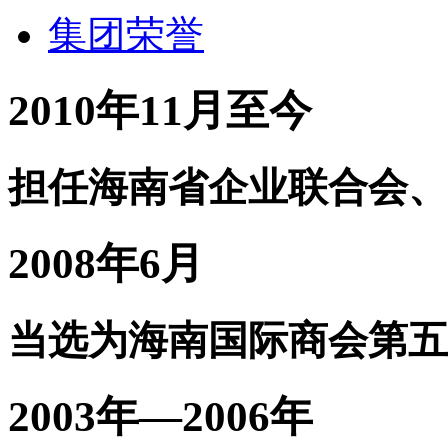
集团荣誉
2010年11月至今
担任海南省企业联合会、
2008年6月
当选为海南国际商会第五
2003年—2006年