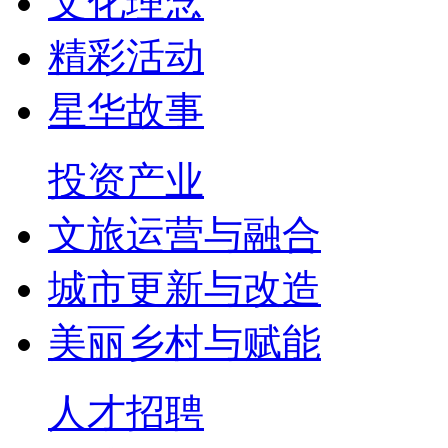
文化理念
精彩活动
星华故事
投资产业
文旅运营与融合
城市更新与改造
美丽乡村与赋能
人才招聘